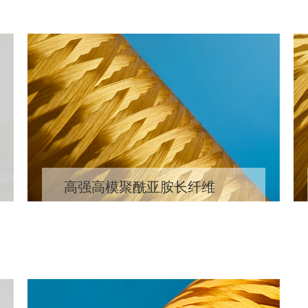
高强高模聚酰亚胺长纤维