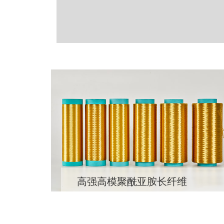
高强高模聚酰亚胺长纤维