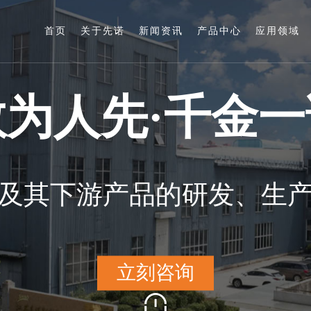
首页
关于先诺
新闻资讯
产品中心
应用领域
敢
为
人
先
·
千
金
一
及
其
下
游
产
品
的
研
发
、
生
立
刻
咨
询