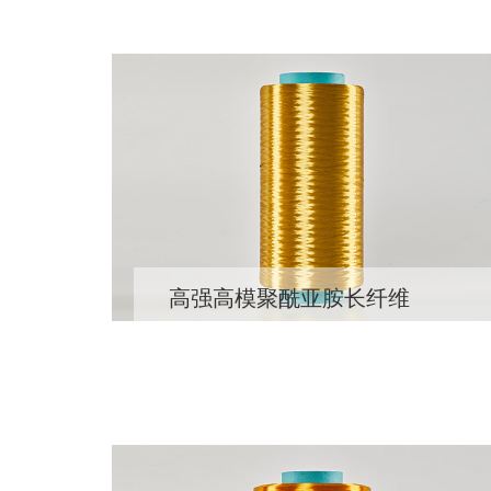
高强高模聚酰亚胺长纤维