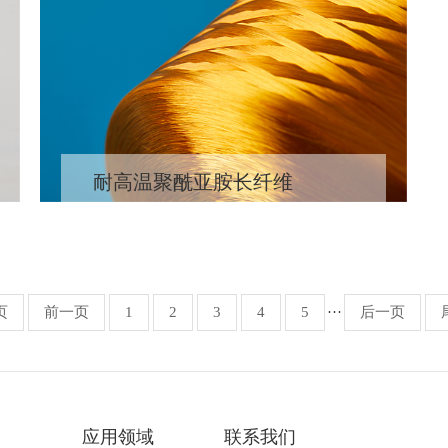
耐高温聚酰亚胺长纤维
页
前一页
1
2
3
4
5
···
后一页
应用领域
联系我们