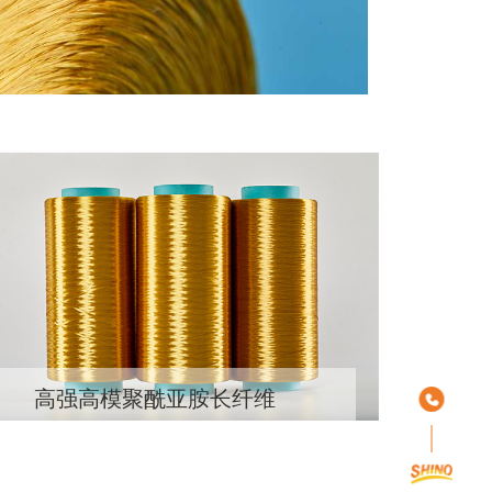
高强高模聚酰亚胺长纤维