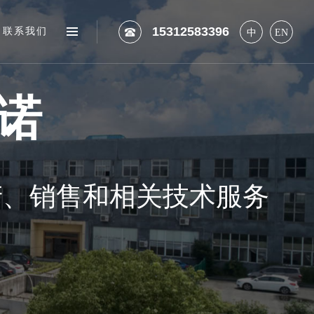
15312583396
联系我们
中
EN
诺
产
、
销
售
和
相
关
技
术
服
务