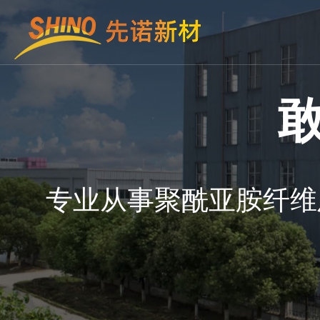
专
业
从
事
聚
酰
亚
胺
纤
维