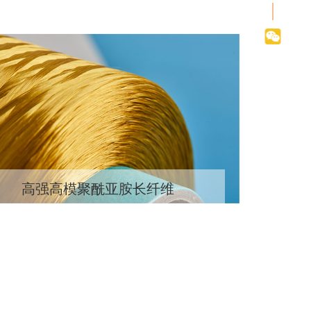
高强高模聚酰亚胺长纤维