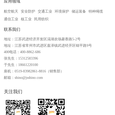
应用领域
航空航天
安全防护
交通工业
环境保护
储运装备
特种绳缆
通信工业
核工业
民用纺织
联系我们
地址：江苏武进经济开发区滆湖农场菱香路5-2号
地址：江苏省常州市武进区嘉泽镇武进经开区锦平路9号
400电话：400-8862-686
张先生：15312583396
于先生：18661220100
座机：0519-83982861-8816（销售部）
邮箱：shino@jsshino.com
关注我们