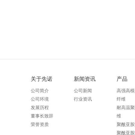
关于先诺
新闻资讯
产品
公司简介
公司新闻
高强高模
公司环境
行业资讯
纤维
发展历程
耐高温聚
董事长致辞
维
荣誉资质
聚酰亚胺
聚酰亚胺