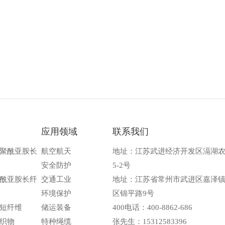
应用领域
联系我们
聚酰亚胺长
航空航天
地址：江苏武进经济开发区滆湖
安全防护
5-2号
酰亚胺长纤
交通工业
地址：江苏省常州市武进区嘉泽
环境保护
区锦平路9号
短纤维
储运装备
400电话：400-8862-686
织物
特种绳缆
张先生：15312583396