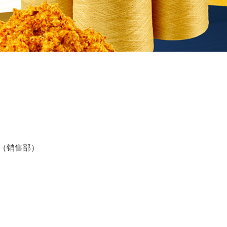
816（销售部）