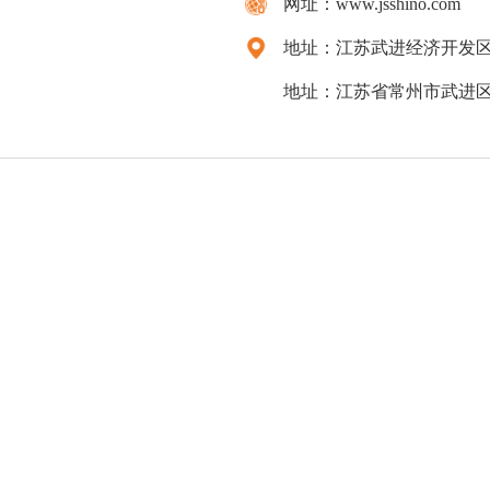
网址：www.jsshino.com
地址：江苏武进经济开发区
地址：江苏省常州市武进区