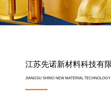
江苏先诺新材料科技有
JIANGSU SHINO NEW MATERIAL TECHNOLOGY 