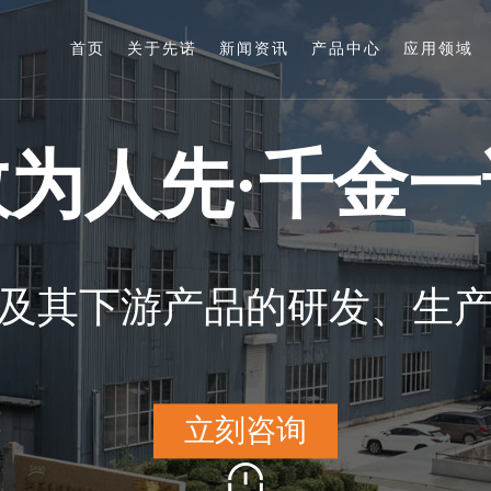
首页
关于先诺
新闻资讯
产品中心
应用领域
敢
为
人
先
·
千
金
一
及
其
下
游
产
品
的
研
发
、
生
立
刻
咨
询