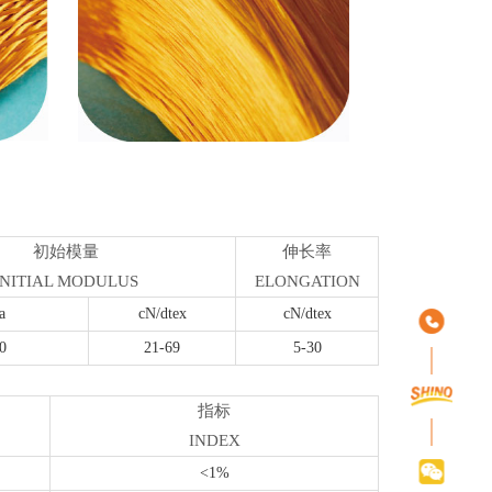
初始模量
伸长率
INITIAL MODULUS
ELONGATION
a
cN/dtex
cN/dtex
0
21-69
5-30
指标
INDEX
<1%