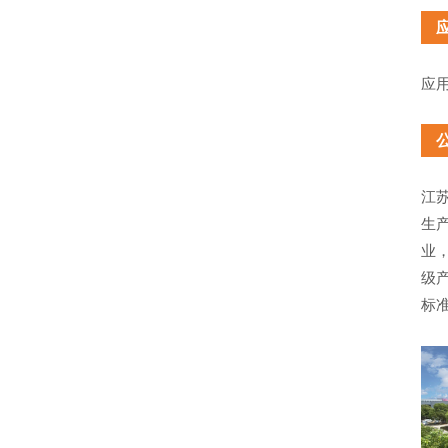
应
江
生
业
级
标