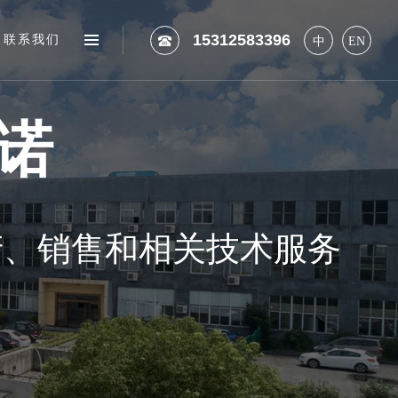
15312583396
联系我们
中
EN
诺
产
、
销
售
和
相
关
技
术
服
务