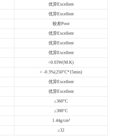
优异Excellent
优异Excellent
较差Poor
优异Excellent
优异Excellent
优异Excellent
<0.03W(M.K)
< -0.3%(250°C*15min)
优异Excellent
优异Excellent
≥360°C
≤300°C
1.44g/cm³
≥32