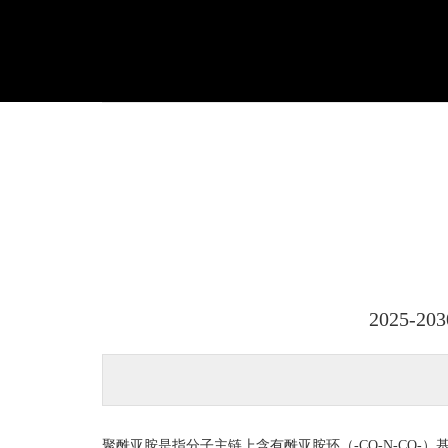
2025
聚酰亚胺是指分子主链上含有酰亚胺环（-CO-N-C