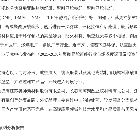
维规格分为聚酰亚胺短切纤维、聚酰亚胺短纤、聚酰亚胺长纤。
F、DMAC、NMP、THE/甲醇混合溶剂等）等。例如，江苏奥神新材料有
剂，合成聚酰胺酸溶液，然后进行干法纺丝、环化拉伸和后处理，最后形
键材料应用于环保领域的高温滤袋、防火材料、航空航天等多个领域。例
泛应用于水泥厂、燃煤电厂、钢铁厂等行业。近年来，随着下游环保、航空
研究中心发布的《2025-2030年聚酰亚胺纤维行业市场深度调研及投资
支持态度，同时环保、航空航天、纺织服装以及其他高端制造领域对聚酰
术壁垒，并通过建立产品生产线进入到该行业。
的仅有江苏奥神新材料股份有限公司、长春高琦聚酰亚胺材料有限公司、
还有赢创等外资品牌，外资品牌主要通过中国的经销商、贸易商及分支机
，国内产学研体系不完善，在高端应用领域的技术水平和产品质量与国际
景预测分析报告