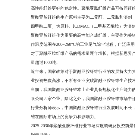
高性能纤维更好的稳定性。聚酰亚胺纤维产品可按照纤
聚酰亚胺纤维的生产原料主要为二元酐、二元胺和溶剂（DM
四甲酸二酐）为原料、以DMAC（二甲基乙酰胺）为溶
聚酰亚胺纤维作为重要的高性能合成纤维，主要作为关
作温度范围在200~260°C的工业尾气除尘过程，广
对于聚酰亚胺纤维产品的需求量逐年增长。根据新思界产业
量超过1000吨。
近年来，国家政策对于聚酰亚胺纤维行业的发展持大力
业投资热度高涨，不断有企业突破聚酰亚胺纤维生产技
当前，我国聚酰亚胺纤维本土企业具备规模化生产能力
限公司四家企业。除此之外，我国聚酰亚胺纤维市场中
行业分析师表示，中国聚酰亚胺纤维行业发展时间不长
维在国际市场上的竞争力和影响力。
2025-2030年聚酰亚胺纤维行业市场深度调研及投资前
报告目录：