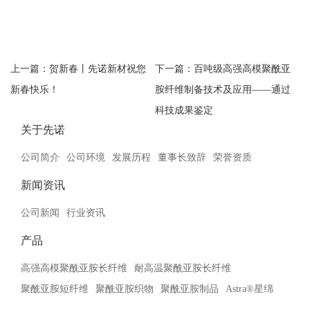
上一篇：
贺新春丨先诺新材祝您
下一篇：
百吨级高强高模聚酰亚
新春快乐！
胺纤维制备技术及应用——通过
科技成果鉴定
关于先诺
公司简介
公司环境
发展历程
董事长致辞
荣誉资质
新闻资讯
公司新闻
行业资讯
产品
高强高模聚酰亚胺长纤维
耐高温聚酰亚胺长纤维
聚酰亚胺短纤维
聚酰亚胺织物
聚酰亚胺制品
Astra®星绵