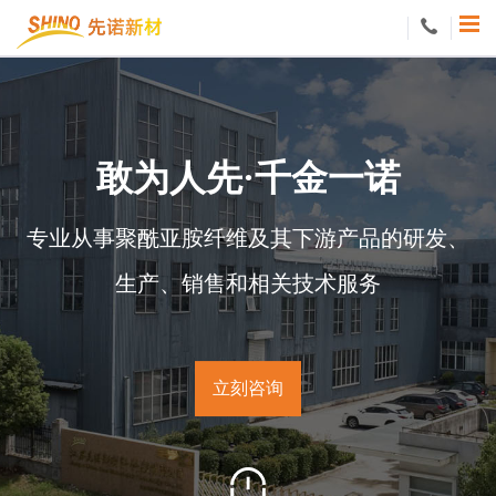
敢
为
人
先
·
千
金
一
诺
专
业
从
事
聚
酰
亚
胺
纤
维
及
其
下
游
产
品
的
研
发
、
生
产
、
销
售
和
相
关
技
术
服
务
立
刻
咨
询