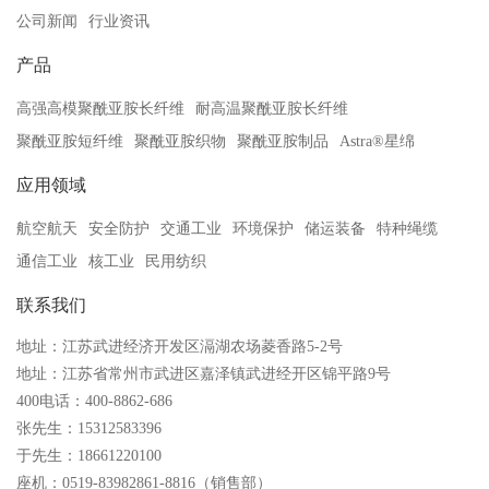
公司新闻
行业资讯
产品
高强高模聚酰亚胺长纤维
耐高温聚酰亚胺长纤维
聚酰亚胺短纤维
聚酰亚胺织物
聚酰亚胺制品
Astra®星绵
应用领域
航空航天
安全防护
交通工业
环境保护
储运装备
特种绳缆
通信工业
核工业
民用纺织
联系我们
地址：江苏武进经济开发区滆湖农场菱香路5-2号
地址：江苏省常州市武进区嘉泽镇武进经开区锦平路9号
400电话：400-8862-686
张先生：15312583396
于先生：18661220100
座机：0519-83982861-8816（销售部）