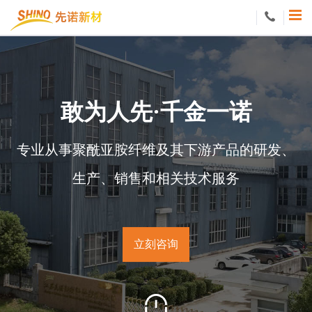
敢
为
人
先
·
千
金
一
诺
专
业
从
事
聚
酰
亚
胺
纤
维
及
其
下
游
产
品
的
研
发
、
生
产
、
销
售
和
相
关
技
术
服
务
立
刻
咨
询