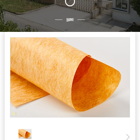
1
-
1