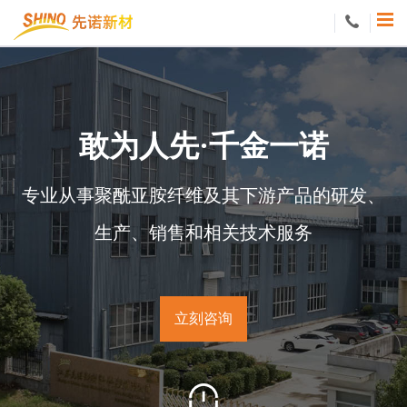
敢
为
人
先
·
千
金
一
诺
专
业
从
事
聚
酰
亚
胺
纤
维
及
其
下
游
产
品
的
研
发
、
生
产
、
销
售
和
相
关
技
术
服
务
立
刻
咨
询