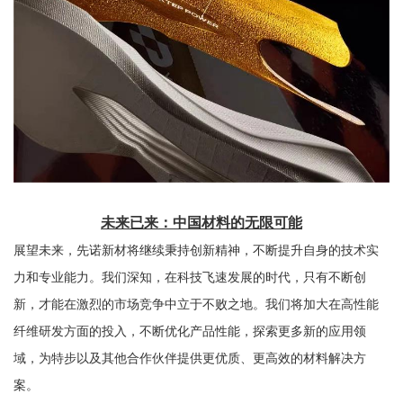
未来已来：中国材料的无限可能
展望未来，先诺新材将继续秉持创新精神，不断提升自身的技术实
力和专业能力。我们深知，在科技飞速发展的时代，只有不断创
新，才能在激烈的市场竞争中立于不败之地。我们将加大在高性能
纤维研发方面的投入，不断优化产品性能，探索更多新的应用领
域，为特步以及其他合作伙伴提供更优质、更高效的材料解决方
案。