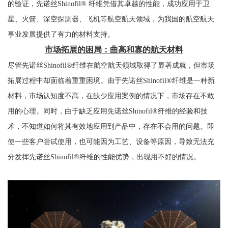
的验证，先诺丝Shinofil® 纤维凭借其卓越的性能，成功应用于卫
星、火箭、深空探测器、飞机等航空航天领域，为我国的航空航天
事业发展提供了有力的材料支持。
市场拓展的困局：曲高和寡的航天材料
尽管先诺丝Shinofil®纤维在航空航天领域取得了显著成就，但市场
拓展过程中却面临着重重困境。由于先诺丝Shinofil®纤维是一种新
材料，市场认知度不高，在缺少应用案例的情况下，市场存在不敢
用的心理。同时，由于缺乏应用先诺丝Shinofil®纤维的经验和技
术，不知道如何将其有效地应用到产品中，存在不会用的问题。即
使一些客户尝试使用，也可能因为工艺、设备等原因，导致无法充
分发挥先诺丝Shinofil®纤维的性能优势，出现用不好的情况。