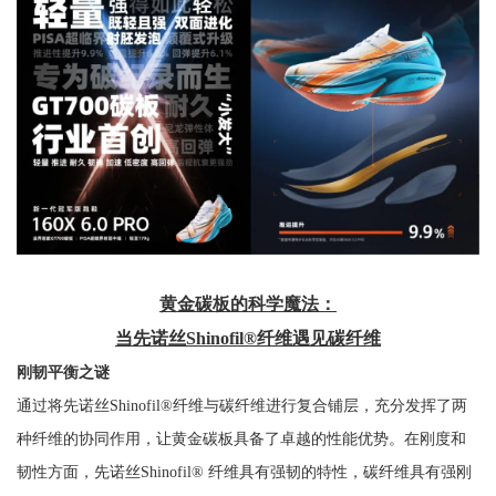
黄金碳板的科学魔法：
当先诺丝Shinofil®纤维遇见碳纤维
刚韧平衡之谜
通过将先诺丝Shinofil®纤维与碳纤维进行复合铺层，充分发挥了两
种纤维的协同作用，让黄金碳板具备了卓越的性能优势。在刚度和
韧性方面，先诺丝Shinofil® 纤维具有强韧的特性，碳纤维具有强刚