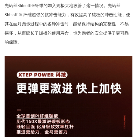
先诺丝Shinofil®纤维的加入则极大地改善了这一情况。先诺丝
Shinofil® 纤维超强的抗冲击能力，有效提高了碳板的冲击性能，使
其在面对跑步过程中的各种冲击时，能够保持结构的完整性，不易
损坏，从而延长了碳板的使用寿命，也为跑者的安全提供了更可靠
的保障。