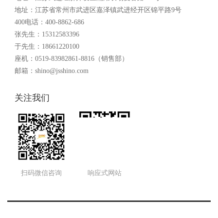
地址：江苏省常州市武进区嘉泽镇武进经开区锦平路9号
400电话：400-8862-686
张先生：15312583396
于先生：18661220100
座机：0519-83982861-8816（销售部）
邮箱：shino@jsshino.com
关注我们
扫码微信咨询
响应式网站
Copyright © 2021 江苏先诺新材料科技有限公司 版权所有
苏